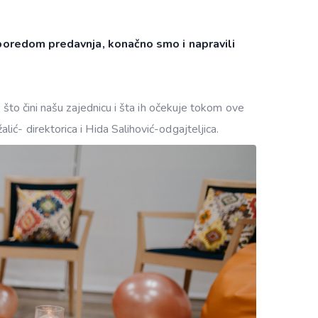
poredom predavnja, konačno smo i napravili
 što čini našu zajednicu i šta ih očekuje tokom ove
ć- direktorica i Hida Salihović-odgajteljica.