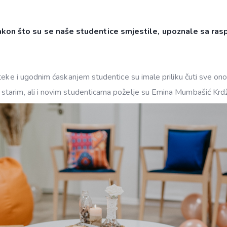
kon što su se naše studentice smjestile, upoznale sa ras
teke i ugodnim ćaskanjem studentice su imale priliku čuti sve ono
arim, ali i novim studenticama poželje su Emina Mumbašić Krdžali