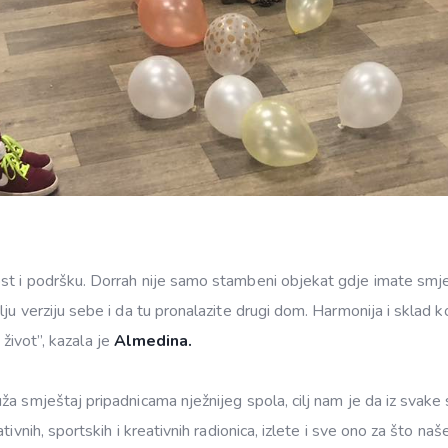
ost i podršku. Dorrah nije samo stambeni objekat gdje imate sm
u verziju sebe i da tu pronalazite drugi dom. Harmonija i sklad ko
 život”, kazala je
Almedina.
a smještaj pripadnicama nježnijeg spola, cilj nam je da iz svake 
ivnih, sportskih i kreativnih radionica, izlete i sve ono za što na