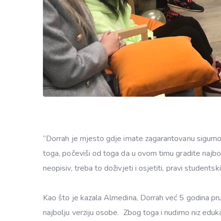
“Dorrah je mjesto gdje imate zagarantovanu sigurn
toga, počeviši od toga da u ovom timu gradite najbolj
neopisiv, treba to doživjeti i osjetiti, pravi studentski
Kao što je kazala Almedina, Dorrah već 5 godina pruž
najbolju verziju osobe. Zbog toga i nudimo niz edukat