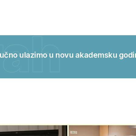
rah
lučno ulazimo u novu akademsku godi