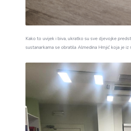
Kako to uvijek i biva, ukratko su sve djevojke predst
sustanarkama se obratila Almedina Hrnjić koja je iz