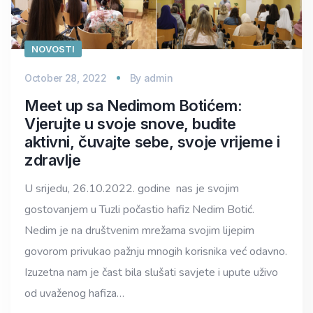
NOVOSTI
October 28, 2022
By
admin
Meet up sa Nedimom Botićem:
Vjerujte u svoje snove, budite
aktivni, čuvajte sebe, svoje vrijeme i
zdravlje
U srijedu, 26.10.2022. godine nas je svojim
gostovanjem u Tuzli počastio hafiz Nedim Botić.
Nedim je na društvenim mrežama svojim lijepim
govorom privukao pažnju mnogih korisnika već odavno.
Izuzetna nam je čast bila slušati savjete i upute uživo
od uvaženog hafiza…