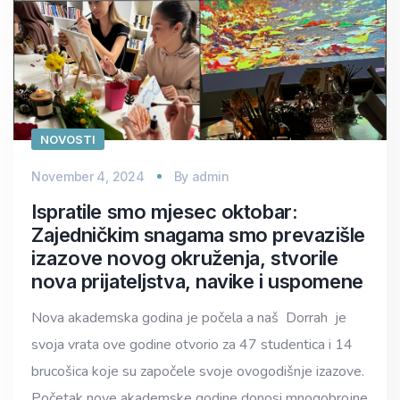
NOVOSTI
November 4, 2024
By
admin
Ispratile smo mjesec oktobar:
Zajedničkim snagama smo prevazišle
izazove novog okruženja, stvorile
nova prijateljstva, navike i uspomene
Nova akademska godina je počela a naš Dorrah je
svoja vrata ove godine otvorio za 47 studentica i 14
brucošica koje su započele svoje ovogodišnje izazove.
Početak nove akademske godine donosi mnogobrojne