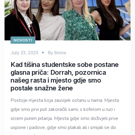
NOVOSTI
July 23, 2025
By
Emina
Kad tišina studentske sobe postane
glasna priča: Dorrah, pozornica
našeg rasta i mjesto gdje smo
postale snažne žene
Postoje mjesta koja zauvijek ostanu u nama. Mjesta
gdje smo prvi put zakoračili sami, s koferom u ruci i
srcem punim pitanja. Mjesta gdje smo doživjeli prve
uspone i padove, gdje smo plakali ali i smijali se do